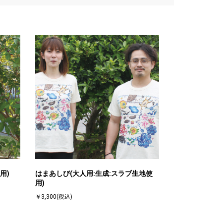
用)
はまあしび(大人用:生成:スラブ生地使
用)
￥3,300(税込)