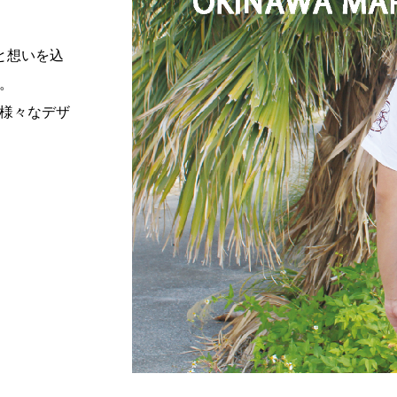
と想いを込
。
様々なデザ