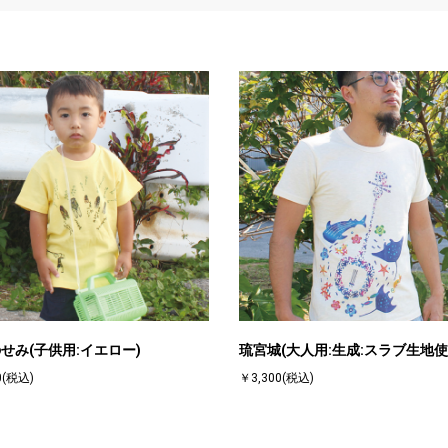
せみ(子供用:イエロー)
琉宮城(大人用:生成:スラブ生地使
0(税込)
￥3,300(税込)