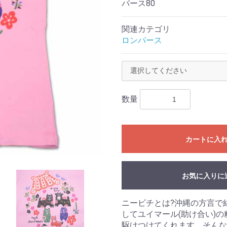
パース80
関連カテゴリ
ロンパース
数量
カートに入
お気に入りに
ニービチとは?沖縄の方言で
してユイマール(助け合い)
駆けつけてくれます。そんな