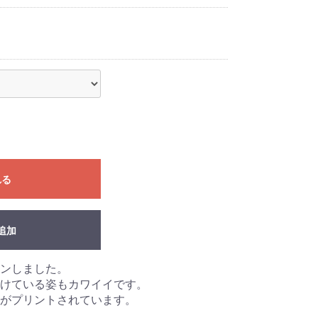
れる
追加
ンしました。
けている姿もカワイイです。
がプリントされています。